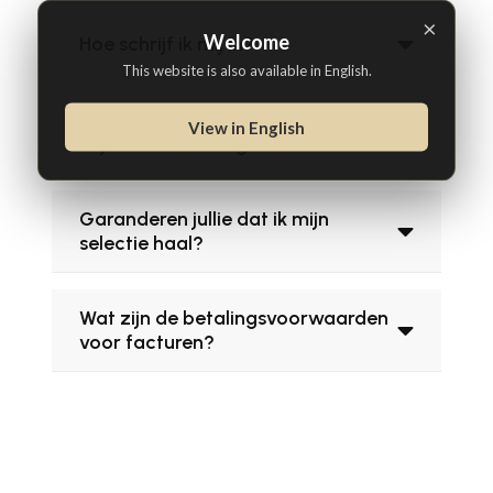
×
Welcome
Hoe schrijf ik mij in?
This website is also available in English.
Hoever op voorhand begin ik met
View in English
mijn voorbereiding?
Garanderen jullie dat ik mijn
selectie haal?
Wat zijn de betalingsvoorwaarden
voor facturen?