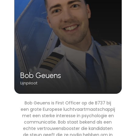
Bob Geuens
Lijnpiloot
Bob Geuens is First Officer op de B737 bij
een grote Europese luchtvaartmaatschappij
met een sterke interesse in psychologie en
communicatie. Bob staat bekend als een
echte vertrouwensbooster die kandidaten
de steun geeft die ze nodig hebben om in